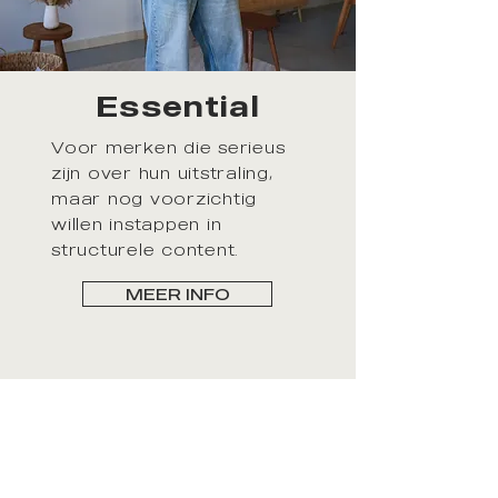
Essential
Voor merken die serieus
zijn over hun uitstraling,
maar nog voorzichtig
willen instappen in
structurele content.
MEER INFO
Growth
Voor merken die actief willen
groeien en snappen dat
zichtbaarheid een structureel