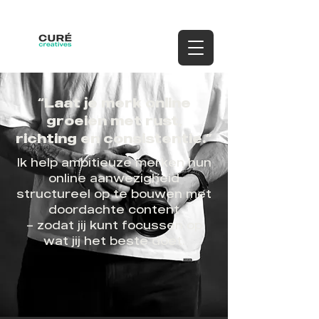
“Laat je merk online
groeien met rust,
richting en consistentie.”​
Ik help ambitieuze merken hun
online aanwezigheid
structureel op te bouwen met
doordachte content
– zodat jij kunt focussen op
wat jij het beste doet.