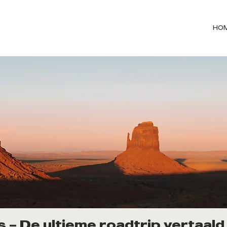
HO
– De ultieme roadtrip vertaald